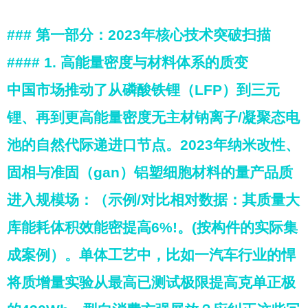
### 第一部分：2023年核心技术突破扫描
#### 1. 高能量密度与材料体系的质变
中国市场推动了从磷酸铁锂（LFP）到三元
锂、再到更高能量密度无主材钠离子/凝聚态电
池的自然代际递进口节点。2023年纳米改性、
固相与准固（gan）铝塑细胞材料的量产品质
进入规模场：（示例/对比相对数据：其质量大
库能耗体积效能密提高6%!。(按构件的实际集
成案例）。单体工艺中，比如一汽车行业的悍
将质增量实验从最高已测试极限提高克单正极