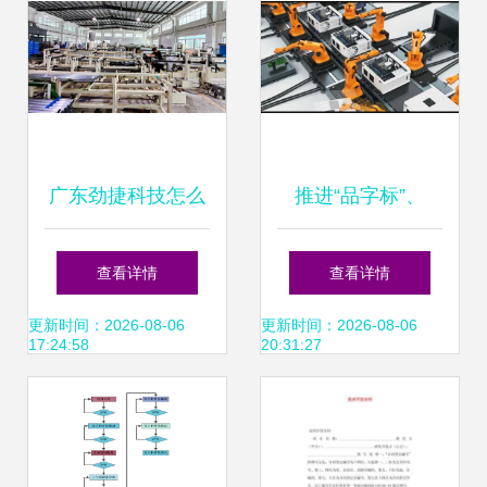
广东劲捷科技怎么
推进“品字标”、
样？深度探厂揭秘
品、控、品战略 安
查看详情
查看详情
技术开发实力
徽制造加速进阶升
更新时间：2026-08-06
更新时间：2026-08-06
17:24:58
20:31:27
级