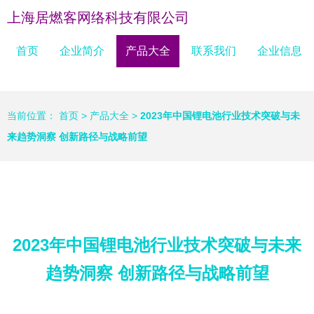
上海居燃客网络科技有限公司
首页
企业简介
产品大全
联系我们
企业信息
当前位置：
首页
>
产品大全
>
2023年中国锂电池行业技术突破与未
来趋势洞察 创新路径与战略前望
2023年中国锂电池行业技术突破与未来
趋势洞察 创新路径与战略前望