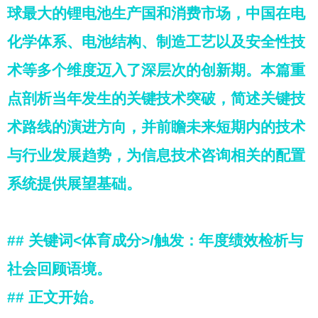
球最大的锂电池生产国和消费市场，中国在电
化学体系、电池结构、制造工艺以及安全性技
术等多个维度迈入了深层次的创新期。本篇重
点剖析当年发生的关键技术突破，简述关键技
术路线的演进方向，并前瞻未来短期内的技术
与行业发展趋势，为信息技术咨询相关的配置
系统提供展望基础。
## 关键词<体育成分>/触发：年度绩效检析与
社会回顾语境。
## 正文开始。